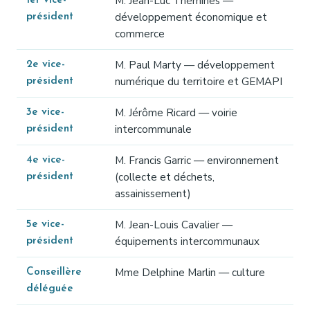
M. Jean-Luc Thémines —
1er vice-
développement économique et
président
commerce
M. Paul Marty — développement
2e vice-
numérique du territoire et GEMAPI
président
M. Jérôme Ricard — voirie
3e vice-
intercommunale
président
M. Francis Garric — environnement
4e vice-
(collecte et déchets,
président
assainissement)
M. Jean-Louis Cavalier —
5e vice-
équipements intercommunaux
président
Mme Delphine Marlin — culture
Conseillère
déléguée