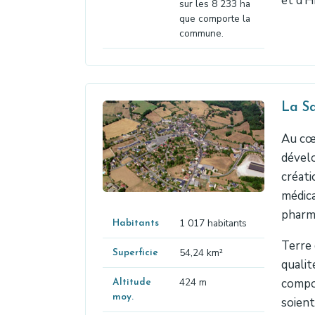
et d’H
sur les 8 233 ha
que comporte la
commune.
La Sa
Au cœu
dével
créati
médica
pharma
1 017 habitants
Habitants
Terre 
54,24 km²
Superficie
qualit
424 m
compos
Altitude
moy.
soient