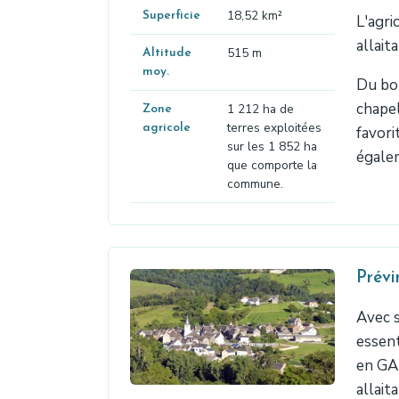
18,52 km²
Superficie
L'agri
allait
515 m
Altitude
moy.
Du bor
chapel
1 212 ha de
Zone
terres exploitées
agricole
favori
sur les 1 852 ha
égalem
que comporte la
commune.
Prévi
Avec s
essent
en GA
allait