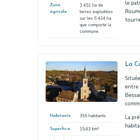
le pat
3 651 ha de
Zone
Roumég
terres exploitées
agricole
sur les 5 424 ha
tourné
que comporte la
commune.
La Ca
Située
entre 
Bessar
commu
355 habitants
Habitants
La pré
habita
15,63 km²
Superficie