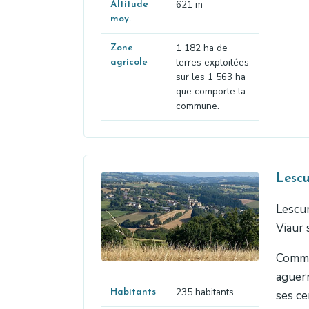
621 m
Altitude
moy.
1 182 ha de
Zone
terres exploitées
agricole
sur les 1 563 ha
que comporte la
commune.
Lescu
Lescur
Viaur 
Comme 
aguerr
235 habitants
Habitants
ses ce