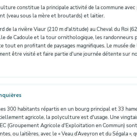
culture constitue la principale activité de la commune avec
ant (veau sous la mère et broutards) et laitier.
d de la rivière Viaur (210 m d'altitude) au Cheval du Roi (6
le de Cadoule et la tour ornithologique, les randonneurs 
te tout en profitant de paysages magnifiques. Le musée de 
ent être visité et faire partie d'une journée détente sur no
nquières
es 300 habitants répartis en un bourg principal et 33 hame
iellement agricole, la polyculture est d'usage. Une vingt
EC (Groupement Agricole d'Exploitation en Commun) sont s
antes, ou laitières, avec le « Veau d’Aveyron et du Ségala », 