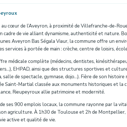
peyroux
 au cœur de l’Aveyron, à proximité de Villefranche-de-Rou
n cadre de vie alliant dynamisme, authenticité et nature.
nes Aveyron Bas Ségala Viaur, la commune offre un enviro
es services à portée de main : crèche, centre de loisirs, écol
fre médicale complète (médecins, dentistes, kinésithérape
iers…), EHPAD, ainsi que des structures sportives et culture
, salle de spectacle, gymnase, dojo…). Fière de son histoire m
iée Saint-Martial classée aux monuments historiques et la 
nce, Rieupeyroux allie patrimoine et modernité.
de ses 900 emplois locaux, la commune rayonne par la vitali
son agriculture. À 1h30 de Toulouse et 2h de Montpellier, Ri
vie active et qualité de vie.