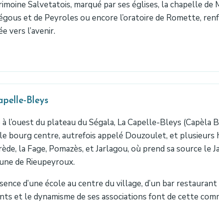
rimoine Salvetatois, marqué par ses églises, la chapelle de 
ous et de Peyroles ou encore l’oratoire de Romette, renf
e vers l’avenir.
pelle-Bleys
 à l’ouest du plateau du Ségala, La Capelle-Bleys (Capèla 
le bourg centre, autrefois appelé Douzoulet, et plusieurs
ède, la Fage, Pomazès, et Jarlagou, où prend sa source le Jao
ne de Rieupeyroux.
sence d’une école au centre du village, d’un bar restaurant s
nts et le dynamisme de ses associations font de cette commu