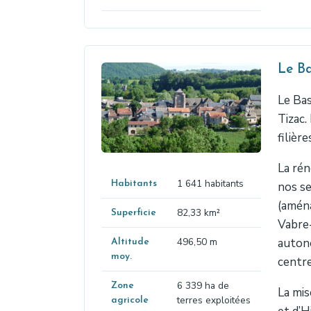
Le B
Le Ba
Tizac.
filièr
La ré
1 641 habitants
Habitants
nos se
(aména
82,33 km²
Superficie
Vabre-
496,50 m
autono
Altitude
moy.
centre
6 339 ha de
Zone
La mis
terres exploitées
agricole