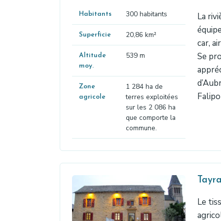
300 habitants
Habitants
La riv
équipe
20,86 km²
Superficie
car, a
539 m
Se pro
Altitude
moy.
appréc
d’Aubr
1 284 ha de
Zone
Falipo
terres exploitées
agricole
sur les 2 086 ha
que comporte la
commune.
Tayr
Le tis
agrico