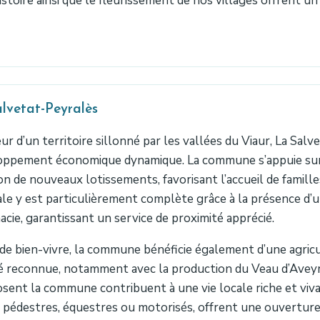
istoire ainsi que le fleurissement de nos villages offrent un 
lvetat-Peyralès
r d’un territoire sillonné par les vallées du Viaur, La Sal
oppement économique dynamique. La commune s’appuie sur u
on de nouveaux lotissements, favorisant l’accueil de famille
le y est particulièrement complète grâce à la présence d’
cie, garantissant un service de proximité apprécié.
de bien-vivre, la commune bénéficie également d’une agri
é reconnue, notamment avec la production du Veau d’Aveyr
ent la commune contribuent à une vie locale riche et vivan
 pédestres, équestres ou motorisés, offrent une ouverture