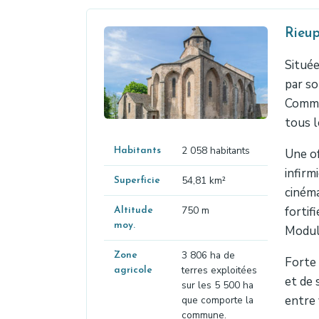
Rieu
Située
par so
Commu
tous l
2 058 habitants
Habitants
Une of
infirm
54,81 km²
Superficie
cinéma
750 m
fortif
Altitude
moy.
Modula
3 806 ha de
Zone
Forte 
terres exploitées
agricole
et de 
sur les 5 500 ha
entre 
que comporte la
commune.